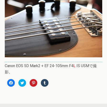
Canon EOS 5D Mark2 + EF 24-105mm F4
L
IS USMで撮
影。
F
ク
ク
ク
a
リ
リ
リ
c
ッ
ッ
ッ
e
ク
ク
ク
b
し
し
し
o
て
て
て
o
T
P
T
k
w
i
u
で
i
n
m