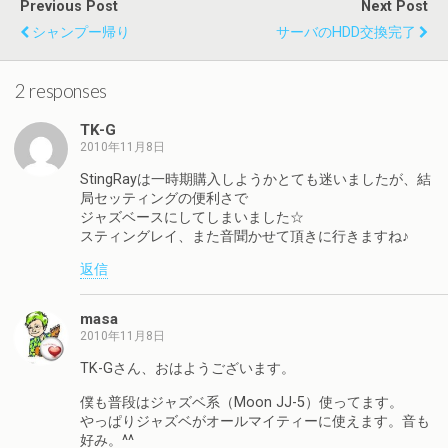
共
t
t
b
Previous Post
Next Post
有
t
e
l
す
e
r
r
シャンプー帰り
サーバのHDD交換完了
る
r
e
で
に
で
s
共
は
共
t
有
ク
有
で
(
リ
(
共
新
2 responses
ッ
新
有
し
ク
し
(
い
し
い
新
ウ
TK-G
て
ウ
し
ィ
く
ィ
い
ン
2010年11月8日
だ
ン
ウ
ド
さ
ド
ィ
ウ
StingRayは一時期購入しようかとても迷いましたが、結
い
ウ
ン
で
(
で
ド
開
局セッティングの便利さで
新
開
ウ
き
ジャズベースにしてしまいました☆
し
き
で
ま
い
ま
開
す
スティングレイ、また音聞かせて頂きに行きますね♪
ウ
す
き
)
ィ
)
ま
ン
す
返信
ド
)
ウ
で
開
masa
き
2010年11月8日
ま
す
)
TK-Gさん、おはようございます。
僕も普段はジャズベ系（Moon JJ-5）使ってます。
やっぱりジャズベがオールマイティーに使えます。音も
好み。^^