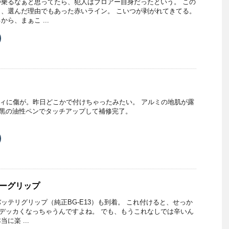
乗るなぁと思ってたら、犯人はブロアー自身だったという。 この
、選んだ理由でもあった赤いライン。 こいつが剥がれてきてる。
ら、まぁこ ...
ク
リ
ッ
ク
し
て
T
u
m
b
ディに傷が。昨日どこかで付けちゃったみたい。 アルミの地肌が露
で
z 黒の油性ペンでタッチアップして補修完了。
共
有
新
ク
し
リ
い
ッ
ウ
ク
ィ
し
ン
て
ド
T
ウ
u
で
リーグリップ
m
開
b
き
ッテリグリップ（純正BG-E13）も到着。 これ付けると、せっか
ま
す
で
のにデッカくなっちゃうんですよね。 でも、もうこれなしでは辛いん
共
に楽 ...
有