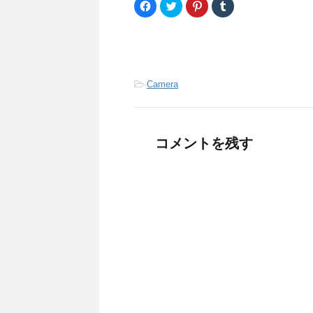
F
ク
ク
ク
a
リ
リ
リ
c
ッ
ッ
ッ
e
ク
ク
ク
b
し
し
し
o
て
て
て
o
T
P
T
k
w
i
u
で
i
n
m
共
t
t
b
-
Camera
有
t
e
l
す
e
r
r
る
r
e
で
に
で
s
共
は
共
t
有
ク
有
で
(
リ
(
共
新
コメントを残す
ッ
新
有
し
ク
し
(
い
し
い
新
ウ
て
ウ
し
ィ
く
ィ
い
ン
だ
ン
ウ
ド
さ
ド
ィ
ウ
い
ウ
ン
で
(
で
ド
開
新
開
ウ
き
し
き
で
ま
い
ま
開
す
ウ
す
き
)
ィ
)
ま
ン
す
ド
)
ウ
で
開
き