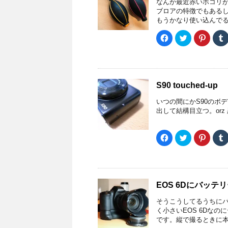
なんか最近赤いホコリが
ブロアの特徴でもあるし
もうかなり使い込んでるか
F
ク
ク
a
リ
リ
c
ッ
ッ
e
ク
ク
b
し
し
o
て
て
o
T
P
k
w
i
S90 touched-up
で
i
n
共
t
t
有
t
e
l
いつの間にかS90のボ
す
e
r
r
る
r
e
出して結構目立つ。or
に
で
s
は
共
t
ク
有
で
(
リ
(
共
F
ク
ク
ッ
新
有
a
リ
リ
ク
し
(
c
ッ
ッ
し
い
新
e
ク
ク
て
ウ
し
b
し
し
く
ィ
い
o
て
て
だ
ン
ウ
o
T
P
さ
ド
ィ
k
w
i
い
ウ
ン
EOS 6Dにバッテ
で
i
n
(
で
ド
共
t
t
新
開
ウ
有
t
e
l
そうこうしてるうちにバ
し
き
で
す
e
r
r
い
ま
開
る
r
e
く小さいEOS 6Dな
ウ
す
き
)
に
で
s
です。縦で撮るときに本当
ィ
)
ま
は
共
t
ン
す