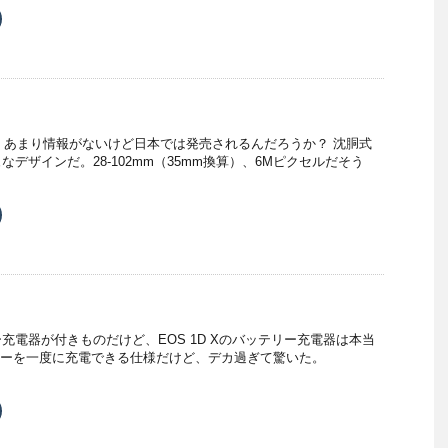
新
ク
し
リ
い
ッ
ウ
ク
ィ
し
ン
て
ド
T
ウ
u
で
m
開
b
き
x 1って、あまり情報がないけど日本では発売されるんだろうか？ 沈胴式
ま
す
で
デザインだ。28-102mm（35mm換算）、6Mピクセルだそう
共
有
新
ク
し
リ
い
ッ
ウ
ク
ィ
し
ン
て
ド
T
ウ
u
で
m
開
b
き
充電器が付きものだけど、EOS 1D Xのバッテリー充電器は本当
ま
す
で
リーを一度に充電できる仕様だけど、デカ過ぎて驚いた。
共
有
新
ク
し
リ
い
ッ
ウ
ク