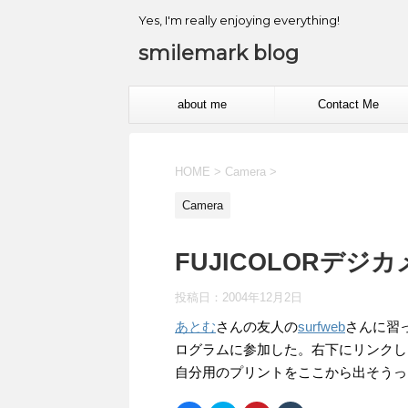
Yes, I'm really enjoying everything!
smilemark blog
about me
Contact Me
HOME
>
Camera
>
Camera
FUJICOLORデジ
投稿日：
2004年12月2日
あとむ
さんの友人の
surfweb
さんに習
ログラムに参加した。右下にリンクし
自分用のプリントをここから出そうっと。