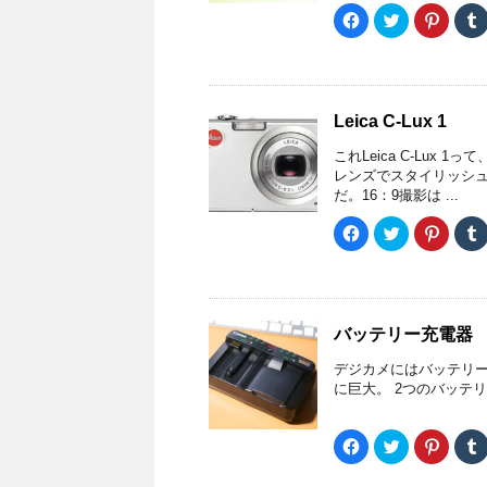
ク
有
で
(
ド
)
リ
(
共
F
ク
ク
ウ
ッ
新
有
a
リ
リ
で
ク
し
(
c
ッ
ッ
開
し
い
新
e
ク
ク
き
て
ウ
し
b
し
し
ま
く
ィ
い
o
て
て
す
だ
ン
ウ
o
T
P
)
さ
ド
ィ
k
w
i
い
ウ
ン
Leica C-Lux 1
で
i
n
(
で
ド
共
t
t
新
開
ウ
有
t
e
l
これLeica C-Lu
し
き
で
す
e
r
r
い
ま
開
る
r
e
レンズでスタイリッシュな
ウ
す
き
)
に
で
s
だ。16：9撮影は ...
ィ
)
ま
は
共
t
ン
す
ク
有
で
(
ド
)
リ
(
共
F
ク
ク
ウ
ッ
新
有
a
リ
リ
で
ク
し
(
c
ッ
ッ
開
し
い
新
e
ク
ク
き
て
ウ
し
b
し
し
ま
く
ィ
い
o
て
て
す
だ
ン
ウ
o
T
P
)
さ
ド
ィ
k
w
i
い
ウ
ン
バッテリー充電器
で
i
n
(
で
ド
共
t
t
新
開
ウ
有
t
e
l
デジカメにはバッテリー
し
き
で
す
e
r
r
い
ま
開
る
r
e
に巨大。 2つのバッテ
ウ
す
き
)
に
で
s
ィ
)
ま
は
共
t
ン
す
ク
有
で
(
ド
)
リ
(
共
F
ク
ク
ウ
ッ
新
有
a
リ
リ
で
ク
し
(
c
ッ
ッ
開
し
い
新
e
ク
ク