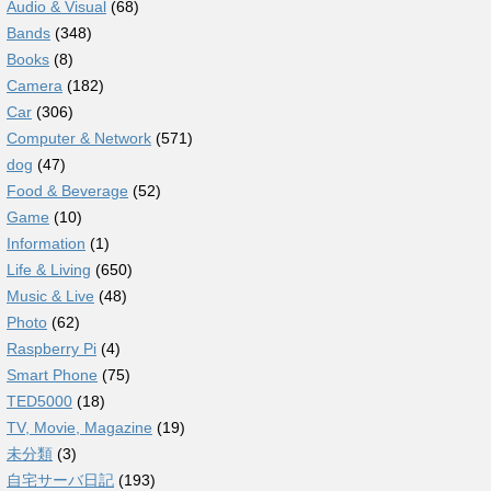
Audio & Visual
(68)
Bands
(348)
Books
(8)
Camera
(182)
Car
(306)
Computer & Network
(571)
dog
(47)
Food & Beverage
(52)
Game
(10)
Information
(1)
Life & Living
(650)
Music & Live
(48)
Photo
(62)
Raspberry Pi
(4)
Smart Phone
(75)
TED5000
(18)
TV, Movie, Magazine
(19)
未分類
(3)
自宅サーバ日記
(193)