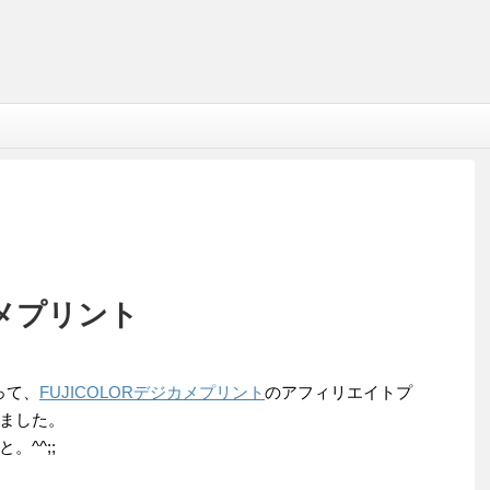
カメプリント
って、
FUJICOLORデジカメプリント
のアフィリエイトプ
ました。
^^;;