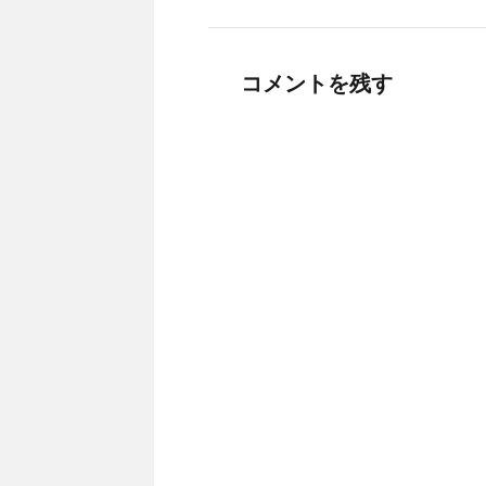
す
e
r
r
る
r
e
で
に
で
s
共
は
共
t
有
ク
有
で
(
リ
(
共
新
コメントを残す
ッ
新
有
し
ク
し
(
い
し
い
新
ウ
て
ウ
し
ィ
く
ィ
い
ン
だ
ン
ウ
ド
さ
ド
ィ
ウ
い
ウ
ン
で
(
で
ド
開
新
開
ウ
き
し
き
で
ま
い
ま
開
す
ウ
す
き
)
ィ
)
ま
ン
す
ド
)
ウ
で
開
き
ま
す
)