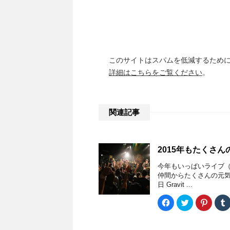
このサイトはスパムを低減するために A
詳細はこちらをご覧ください
。
関連記事
2015年もたくさ
今年もいっぱいライブ（
仲間からたくさんの元気
日 Gravit ...
F
ク
ク
a
リ
リ
c
ッ
ッ
e
ク
ク
b
し
し