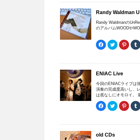
o
て
て
o
T
P
k
w
i
Randy Waldman U
で
i
n
共
t
t
有
t
e
l
Randy WaldmanのUn
す
e
r
r
る
r
e
のアルバムWOODやWO
に
で
s
は
共
t
ク
有
で
(
リ
(
共
F
ク
ク
ッ
新
有
a
リ
リ
ク
し
(
c
ッ
ッ
し
い
新
e
ク
ク
て
ウ
し
b
し
し
く
ィ
い
o
て
て
だ
ン
ウ
o
T
P
さ
ド
ィ
k
w
i
い
ウ
ン
ENIAC Live
で
i
n
(
で
ド
共
t
t
新
開
ウ
有
t
e
l
今回のENIACライブ
し
き
で
す
e
r
r
い
ま
開
る
r
e
演奏の完成度高いし、
ウ
す
き
)
に
で
s
は底なしにオモロイ。 最
ィ
)
ま
は
共
t
ン
す
ク
有
で
(
ド
)
リ
(
共
F
ク
ク
ウ
ッ
新
有
a
リ
リ
で
ク
し
(
c
ッ
ッ
開
し
い
新
e
ク
ク
き
て
ウ
し
b
し
し
ま
く
ィ
い
o
て
て
す
だ
ン
ウ
o
T
P
)
さ
ド
ィ
k
w
i
い
ウ
ン
old CDs
で
i
n
(
で
ド
共
t
t