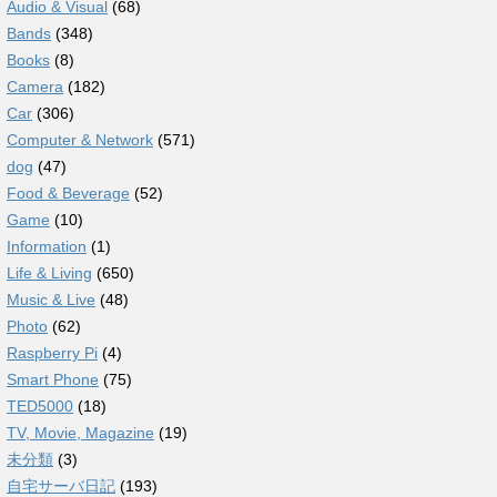
Audio & Visual
(68)
Bands
(348)
Books
(8)
Camera
(182)
Car
(306)
Computer & Network
(571)
dog
(47)
Food & Beverage
(52)
Game
(10)
Information
(1)
Life & Living
(650)
Music & Live
(48)
Photo
(62)
Raspberry Pi
(4)
Smart Phone
(75)
TED5000
(18)
TV, Movie, Magazine
(19)
未分類
(3)
自宅サーバ日記
(193)