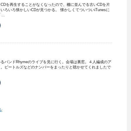
き
からCDを再生することがなくなったので、棚に並んでる古いCDを片
ま
す
で
ろいろ懐かしいCDが見つかる。 懐かしくてついついiTunesに
共
..
有
新
ク
し
リ
い
ッ
ウ
ク
ィ
し
ン
て
ド
T
ウ
u
で
m
開
b
き
るバンドRhymeのライブを見に行く。会場は裏窓。４人編成のア
ま
す
で
ド。ビートルズなどのナンバーをまったりと聴かせてくれましたで
共
有
新
ク
し
リ
い
ッ
ウ
ク
ィ
し
ン
て
ド
T
ウ
u
で
ル
m
開
b
き
ま
す
で
共