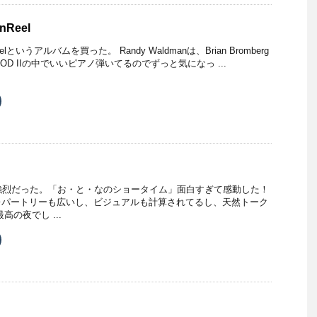
て
T
u
nReel
m
b
Reelというアルバムを買った。 Randy Waldmanは、Brian Bromberg
で
OD IIの中でいいピアノ弾いてるのでずっと気になっ ...
共
有
新
ク
し
リ
い
ッ
ウ
ク
ィ
し
ン
て
ド
T
ウ
u
で
m
開
b
き
は強烈だった。「お・と・なのショータイム」面白すぎて感動した！
ま
す
で
レパートリーも広いし、ビジュアルも計算されてるし、天然トーク
共
高の夜でし ...
有
新
ク
し
リ
い
ッ
ウ
ク
ィ
し
ン
て
ド
T
ウ
u
で
m
開
b