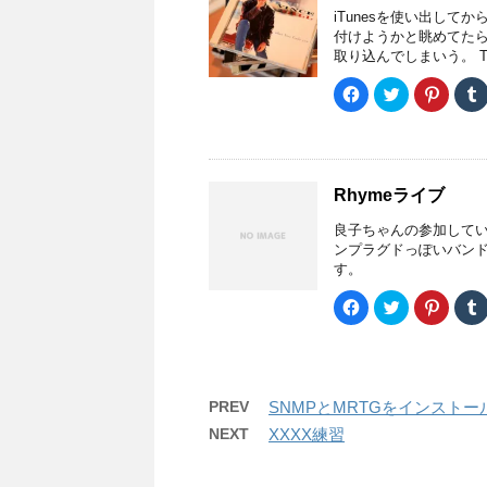
新
開
ウ
有
t
e
l
iTunesを使い出して
し
き
で
す
e
r
r
い
ま
開
る
r
e
付けようかと眺めてたらい
ウ
す
き
)
に
で
s
取り込んでしまいう。 T .
ィ
)
ま
は
共
t
ン
す
ク
有
で
(
ド
)
リ
(
共
F
ク
ク
ウ
ッ
新
有
a
リ
リ
で
ク
し
(
c
ッ
ッ
開
し
い
新
e
ク
ク
き
て
ウ
し
b
し
し
ま
く
ィ
い
o
て
て
す
だ
ン
ウ
o
T
P
)
さ
ド
ィ
k
w
i
い
ウ
ン
Rhymeライブ
で
i
n
(
で
ド
共
t
t
新
開
ウ
有
t
e
l
良子ちゃんの参加してい
し
き
で
す
e
r
r
い
ま
開
る
r
e
ンプラグドっぽいバン
ウ
す
き
)
に
で
s
す。
ィ
)
ま
は
共
t
ン
す
ク
有
で
(
ド
)
リ
(
共
F
ク
ク
ウ
ッ
新
有
a
リ
リ
で
ク
し
(
c
ッ
ッ
開
し
い
新
e
ク
ク
き
て
ウ
し
b
し
し
ま
く
ィ
い
o
て
て
す
だ
ン
ウ
o
T
P
)
さ
ド
ィ
k
w
i
い
ウ
ン
PREV
SNMPとMRTGをインストー
で
i
n
(
で
ド
共
t
t
新
開
ウ
NEXT
XXXX練習
有
t
e
l
し
き
で
す
e
r
r
い
ま
開
る
r
e
ウ
す
き
)
に
で
s
ィ
)
ま