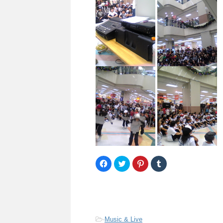
F
ク
ク
ク
a
リ
リ
リ
c
ッ
ッ
ッ
e
ク
ク
ク
b
し
し
し
o
て
て
て
o
T
P
T
k
w
i
u
で
i
n
m
共
t
t
b
-
Music & Live
有
t
e
l