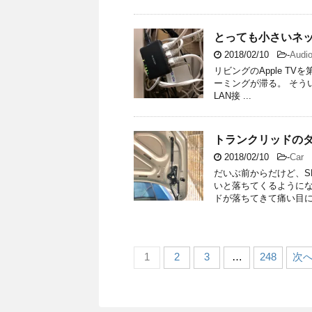
とっても小さいネ
2018/02/10
-
Audio
リビングのApple TV
ーミングが滞る。 そうい
LAN接 ...
トランクリッドの
2018/02/10
-
Car
だいぶ前からだけど、S
いと落ちてくるようにな
ドが落ちてきて痛い目にあ
1
2
3
…
248
次へ