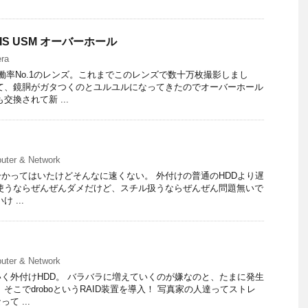
4L IS USM オーバーホール
ra
働率No.1のレンズ。これまでこのレンズで数十万枚撮影しまし
て、鏡胴がガタつくのとユルユルになってきたのでオーバーホール
交換されて新 ...
uter & Network
度、分かってはいたけどそんなに速くない。 外付けの普通のHDDより遅
使うならぜんぜんダメだけど、スチル扱うならぜんぜん問題無いで
 ...
uter & Network
く外付けHDD。 バラバラに増えていくのが嫌なのと、たまに発生
そこでdroboというRAID装置を導入！ 写真家の人達ってストレ
て ...