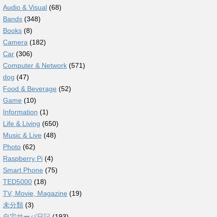
Audio & Visual
(68)
Bands
(348)
Books
(8)
Camera
(182)
Car
(306)
Computer & Network
(571)
dog
(47)
Food & Beverage
(52)
Game
(10)
Information
(1)
Life & Living
(650)
Music & Live
(48)
Photo
(62)
Raspberry Pi
(4)
Smart Phone
(75)
TED5000
(18)
TV, Movie, Magazine
(19)
未分類
(3)
自宅サーバ日記
(193)