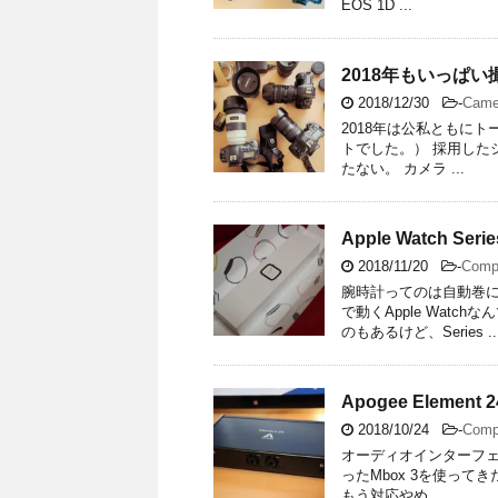
EOS 1D ...
2018年もいっぱ
2018/12/30
-
Came
2018年は公私ともにトー
トでした。） 採用した
たない。 カメラ ...
Apple Watch Serie
2018/11/20
-
Comp
腕時計ってのは自動巻
で動くApple Wat
のもあるけど、Series ..
Apogee Element 2
2018/10/24
-
Comp
オーディオインターフェース
ったMbox 3を使っ
もう対応やめ ...