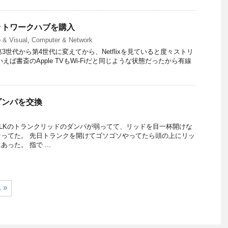
ットワークハブを購入
 & Visual
,
Computer & Network
を第3世代から第4世代に変えてから、Netflixを見ていると度々ストリ
えば書斎のApple TVもWi-Fiだと同じような状態だったから有線
ダンパを交換
LKのトランクリッドのダンパが弱ってて、リッドを目一杯開けな
ってた。 先日トランクを開けてゴソゴソやってたら頭の上にリッ
った。 指で ...
 »