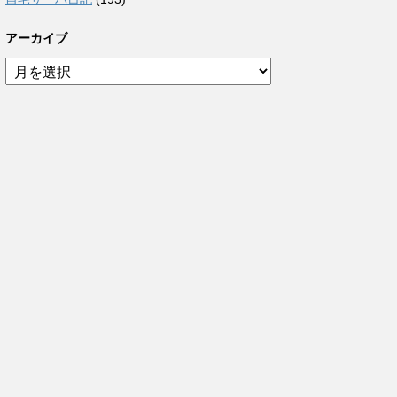
アーカイブ
ア
ー
カ
イ
ブ