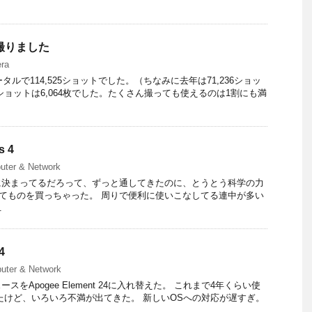
い撮りました
ra
タルで114,525ショットでした。（ちなみに去年は71,236ショッ
ショットは6,064枚でした。たくさん撮っても使えるのは1割にも満
s 4
uter & Network
に決まってるだろって、ずっと通してきたのに、とうとう科学の力
chなんてものを買っちゃった。 周りで便利に使いこなしてる連中が多い
.
4
uter & Network
をApogee Element 24に入れ替えた。 これまで4年くらい使
てきたけど、いろいろ不満が出てきた。 新しいOSへの対応が遅すぎ。