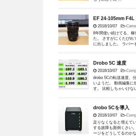
EF 24-105mm F
2018/10/07
-
Came
8年間使い続けてる、稼
た。 さすがにくたびれ
に出しました。 ラバーも
Drobo 5C 速度
2018/10/07
-
Comp
drobo 5Cの転送速
いようだ。 動画編集に
す。 比較しちゃいけないけ
drobo 5Cを導入
2018/10/07
-
Comp
足りなくなると増えてい
する故障も面倒くさい。 
ージをどうしてるのかなっ