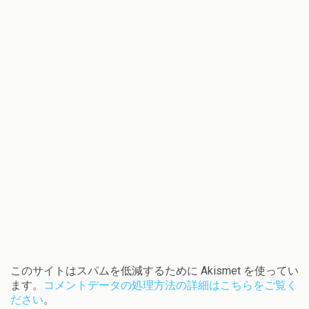
い
ま
開
す
ウ
す
き
)
ィ
)
ま
ン
す
ド
)
ウ
で
開
き
ま
す
)
このサイトはスパムを低減するために Akismet を使ってい
ます。
コメントデータの処理方法の詳細はこちらをご覧く
ださい
。