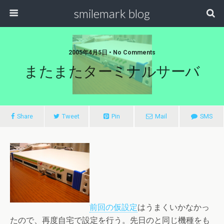
smilemark blog
2005年4月5日 • No Comments
またまたターミナルサーバ
Share
Tweet
Pin
Mail
SMS
前回の仮設定
はうまくいかなかっ
たので、再度自宅で設定を行う。先日のと同じ機種をも