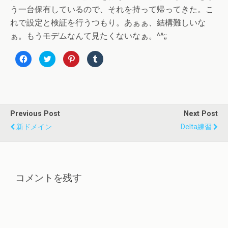
う一台保有しているので、それを持って帰ってきた。こ
れで設定と検証を行うつもり。あぁぁ、結構難しいな
ぁ。もうモデムなんて見たくないなぁ。^^;;
F
ク
ク
ク
a
リ
リ
リ
c
ッ
ッ
ッ
e
ク
ク
ク
b
し
し
し
o
て
て
て
o
T
P
T
k
w
i
u
で
i
n
m
共
t
t
b
Previous Post
Next Post
有
t
e
l
す
e
r
r
新ドメイン
Delta練習
る
r
e
で
に
で
s
共
は
共
t
有
ク
有
で
(
リ
(
共
新
ッ
新
有
し
ク
し
(
い
し
い
新
ウ
コメントを残す
て
ウ
し
ィ
く
ィ
い
ン
だ
ン
ウ
ド
さ
ド
ィ
ウ
い
ウ
ン
で
(
で
ド
開
新
開
ウ
き
し
き
で
ま